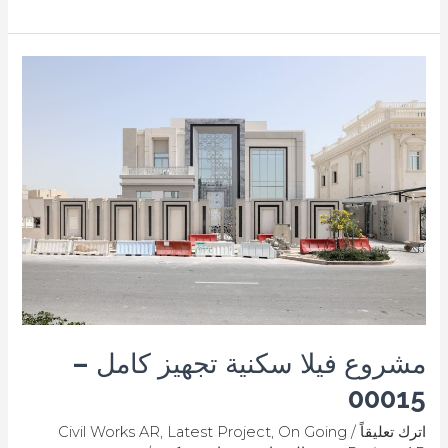
مشروع
فيلا
سكنية
تجهيز
كامل
–
00015
مشروع فيلا سكنية تجهيز كامل –
00015
اترك تعليقاً
/
On Going
,
Latest Project
,
Civil Works AR