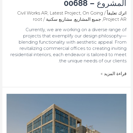
المشروع – 00688​
اترك تعليقاً
/
On Going
,
Latest Project
,
Civil Works AR
Project AR
,
جميع المشاريع
,
مشاريع سكنية
/
root
Currently, we are working on a diverse range of
projects that exemplify our design philosophy—
blending functionality with aesthetic appeal. From
revitalizing commercial offices to creating inviting
residential interiors, each endeavor is tailored to meet
the unique needs of our clients.
قراءة المزيد »
مشروع
مبنى
سكني-00356