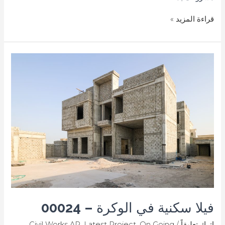
قراءة المزيد »
فيلا
سكنية
في
الوكرة
–
00024​
فيلا سكنية في الوكرة – 00024​
اترك تعليقاً
/
On Going
,
Latest Project
,
Civil Works AR